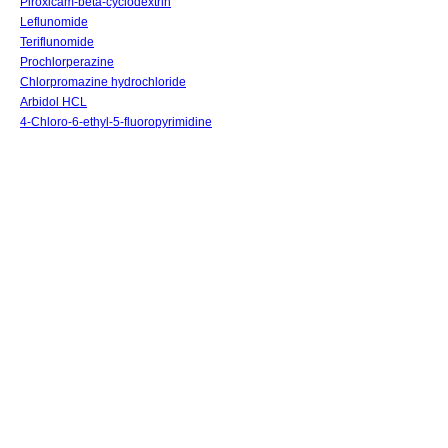
Piroxicam-beta-cyclodextrin
Leflunomide
Teriflunomide
Prochlorperazine
Chlorpromazine hydrochloride
Arbidol HCL
4-Chloro-6-ethyl-5-fluoropyrimidine