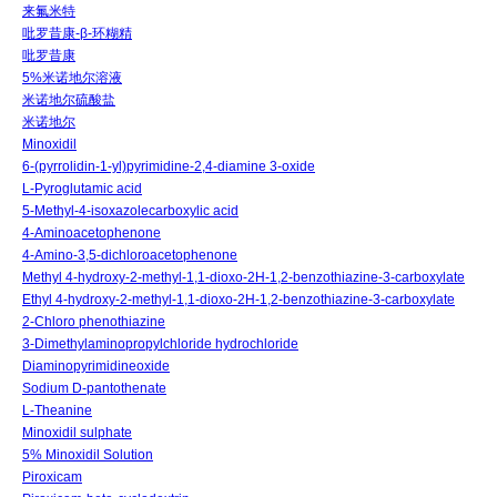
来氟米特
吡罗昔康-β-环糊精
吡罗昔康
5%米诺地尔溶液
米诺地尔硫酸盐
米诺地尔
Minoxidil
6-(pyrrolidin-1-yl)pyrimidine-2,4-diamine 3-oxide
L-Pyroglutamic acid
5-Methyl-4-isoxazolecarboxylic acid
4-Aminoacetophenone
4-Amino-3,5-dichloroacetophenone
Methyl 4-hydroxy-2-methyl-1,1-dioxo-2H-1,2-benzothiazine-3-carboxylate
Ethyl 4-hydroxy-2-methyl-1,1-dioxo-2H-1,2-benzothiazine-3-carboxylate
2-Chloro phenothiazine
3-Dimethylaminopropylchloride hydrochloride
Diaminopyrimidineoxide
Sodium D-pantothenate
L-Theanine
Minoxidil sulphate
5% Minoxidil Solution
Piroxicam