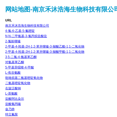
网站地图-南京禾沐浩海生物科技有限公
URL
南京禾沐浩海生物科技有限公司
4-氯-6-乙基-5-氟嘧啶
N,N-二甲氨基-3-氯丙烷盐酸盐
2-氯吩噻嗪
2-甲基-4-羟基-2H-1,2-苯并噻嗪-3-羧酸乙酯-1,1-二氧化物
2-甲基-4-羟基-2H-1,2-苯并噻嗪-3-羧酸甲酯-1,1-二氧化物
3,5-二氯-4-氨基苯乙酮
对氨基苯乙酮
5-甲基异噁唑-4-甲酸
L-焦谷氨酸
吡咯烷基二氨基嘧啶氧化物
二氨基嘧啶氧化物
右旋泛酸钠
L-茶氨酸
盐酸阿比朵尔
盐酸氯丙嗪
奋乃静
特立氟胺