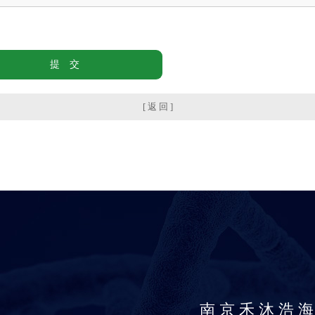
[ 返 回 ]
南京禾沐浩